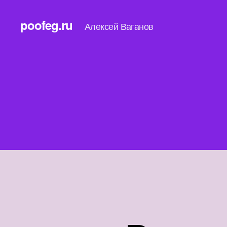
poofeg.ru
Алексей Ваганов