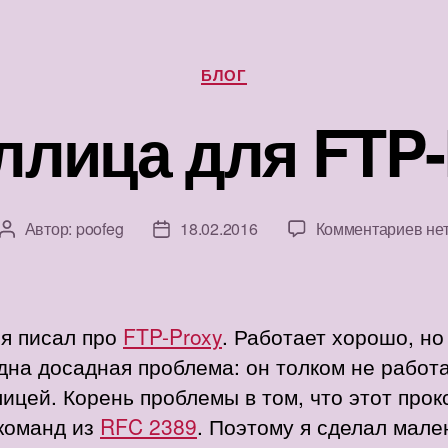
Рубрики
БЛОГ
ллица для FTP-
к
Автор:
poofeg
18.02.2016
Комментариев
не
Автор
Дата
зап
записи
записи
Кир
для
FTP
 я писал про
FTP-Proxy
. Работает хорошо, но
Pro
дна досадная проблема: он толком не работа
ицей. Корень проблемы в том, что этот прок
 команд из
RFC 2389
. Поэтому я сделал мале