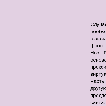
Случае
необх
задача
фронтэ
Host. 
основа
прокси
вирту
Часть
другую
предпо
сайта.