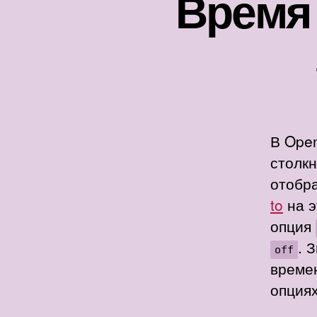
Время 
В Ope
столкн
отобр
to
на э
опция
. 
off
време
опция