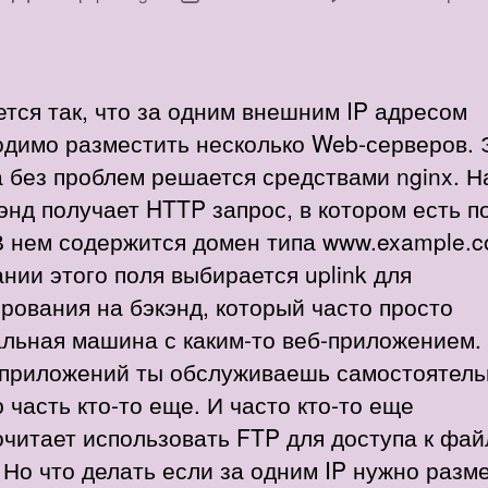
з
записи
записи
F
P
тся так, что за одним внешним IP адресом
одимо разместить несколько Web-серверов. 
 без проблем решается средствами nginx. 
нд получает HTTP запрос, в котором есть п
В нем содержится домен типа www.example.c
нии этого поля выбирается uplink для
рования на бэкэнд, который часто просто
альная машина с каким-то веб-приложением.
 приложений ты обслуживаешь самостоятель
 часть кто-то еще. И часто кто-то еще
читает использовать FTP для доступа к фа
 Но что делать если за одним IP нужно разм