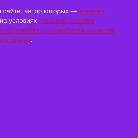
 сайте, автор которых —
Алексей
 на условиях
лицензии Creative
on-ShareAlike» («Атрибуция — На тех
 Всемирная
.