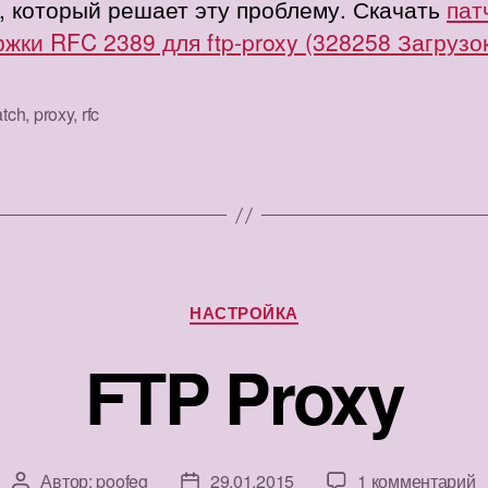
, который решает эту проблему. Скачать
пат
жки RFC 2389 для ftp-proxy (328258 Загрузо
atch
,
proxy
,
rfc
Рубрики
НАСТРОЙКА
FTP Proxy
к
Автор:
poofeg
29.01.2015
1 комментарий
Автор
Дата