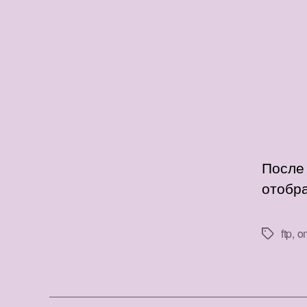
После
отобра
ftp
,
o
Метки