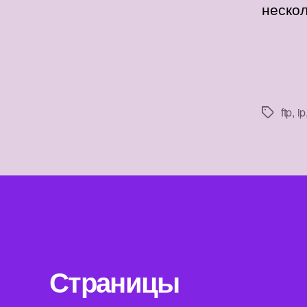
неско
ftp
,
ip
Метки
Страницы