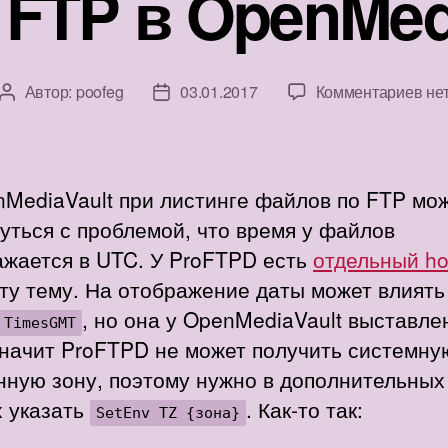
FTP в OpenMed
к
Автор:
poofeg
03.01.2017
Комментариев
не
Автор
Дата
зап
записи
записи
Вр
FT
в
nMediaVault при листинге файлов по FTP мо
Ope
уться с проблемой, что время у файлов
ажается в UTC. У ProFTPD есть
отдельный h
ту тему. На отображение даты может влиять
, но она у OpenMediaVault выставле
TimesGMT
Значит ProFTPD не может получить системну
нную зону, поэтому нужно в дополнительных
х указать
. Как-то так:
SetEnv TZ {зона}