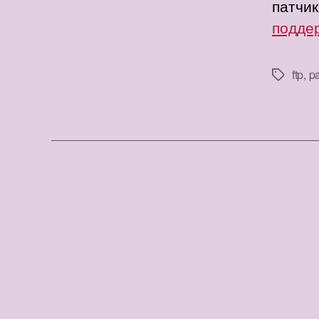
патчик
поддер
ftp
,
p
Метки